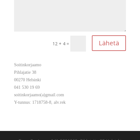
Lähetä
12 + 4
=
Soitinkorjaamo
Pihlajatie 38
00270 Helsinki
041 530 19 69
soitinkorjaamo(a)gmail.com
Y-tunnus: 1718758-8, alv.rek