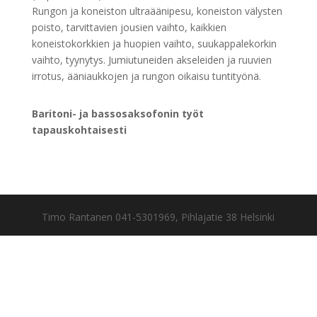
Rungon ja koneiston ultraäänipesu, koneiston välysten
poisto, tarvittavien jousien vaihto, kaikkien
koneistokorkkien ja huopien vaihto, suukappalekorkin
vaihto, tyynytys. Jumiutuneiden akseleiden ja ruuvien
irrotus, ääniaukkojen ja rungon oikaisu tuntityönä.
Baritoni- ja bassosaksofonin työt
tapauskohtaisesti
Timo Rantanen 041-5301969, Pihlajatie 38 Helsinki